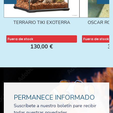
TERRARIO TIKI EXOTERRA
OSCAR ROJ
Fuera de stock
Fuera de stock
130,00 €
3
PERMANECE INFORMADO
Suscríbete a nuestro boletín pare recibir
todas nuestras novedades