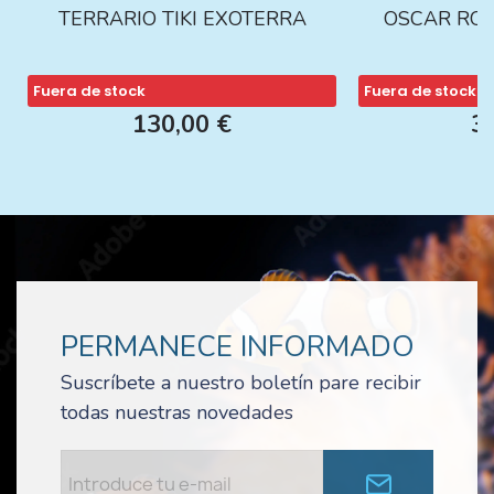
TERRARIO TIKI EXOTERRA
OSCAR ROJ
Fuera de stock
Fuera de stock
130,00 €
3
PERMANECE INFORMADO
Suscríbete a nuestro boletín pare recibir
todas nuestras novedades