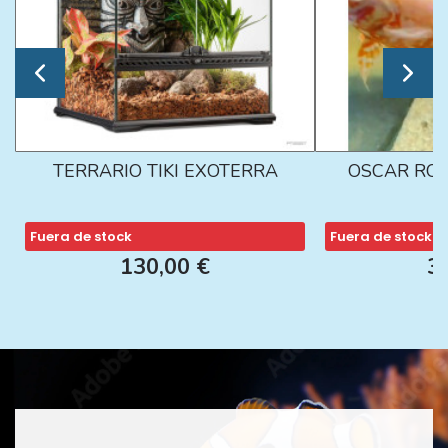
TERRARIO TIKI EXOTERRA
OSCAR ROJ
Fuera de stock
Fuera de stock
130,00 €
3