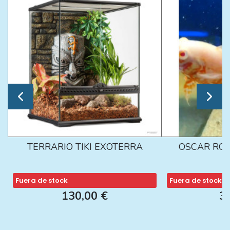
TERRARIO TIKI EXOTERRA
OSCAR ROJ
Fuera de stock
Fuera de stock
130,00 €
3