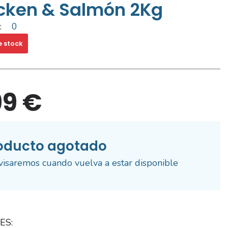
cken & Salmón 2Kg
:
0
e stock
99 €
oducto agotado
visaremos cuando vuelva a estar disponible
ES: