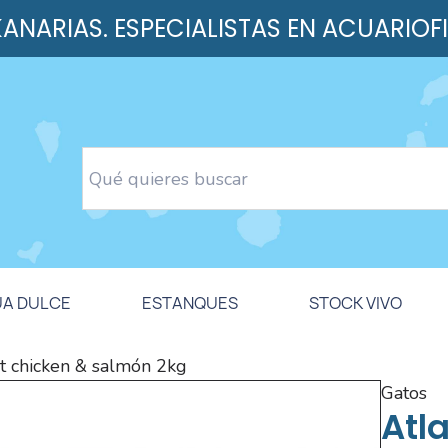
 KANARIAS. ESPECIALISTAS EN ACUARIOF
UA DULCE
ESTANQUES
STOCK VIVO
ult chicken & salmón 2kg
gatos
Atl