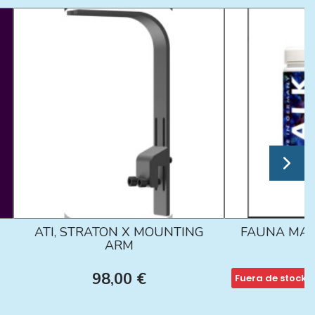
ATI, STRATON X MOUNTING
FAUNA MAR
ARM
98,00 €
Fuera de stock
1