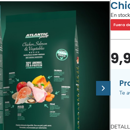
Chi
En stock
Fuera d
9,
Pr
Te a
DETALL