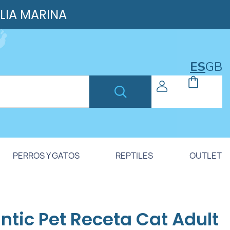
ILIA MARINA
ES
GB
PERROS Y GATOS
REPTILES
OUTLET
antic Pet Receta Cat Adult