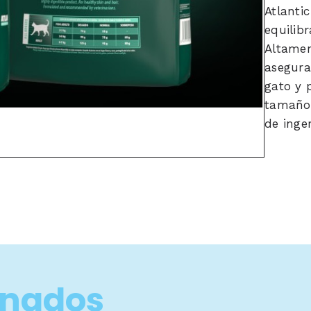
Atlanti
equilib
Altamen
asegura
gato y 
tamaño 
de inger
onados