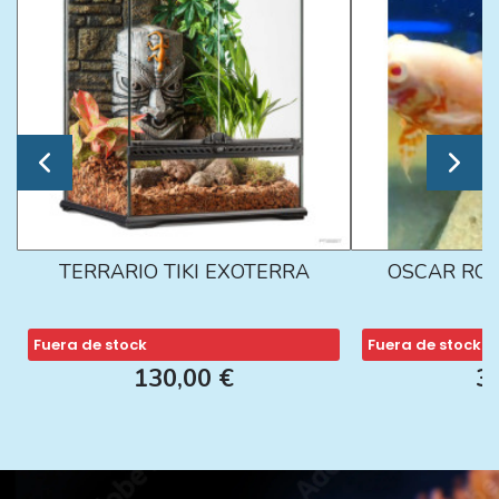
TERRARIO TIKI EXOTERRA
OSCAR ROJ
Fuera de stock
Fuera de stock
130,00 €
3