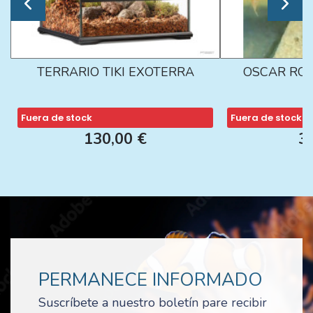
TERRARIO TIKI EXOTERRA
OSCAR ROJ
Fuera de stock
Fuera de stock
130,00 €
3
PERMANECE INFORMADO
Suscríbete a nuestro boletín pare recibir