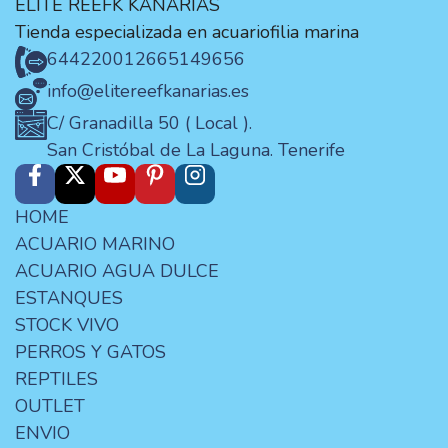
ELITE REEFK KANARIAS
Tienda especializada en acuariofilia marina
644220012
665149656
info@elitereefkanarias.es
C/ Granadilla 50 ( Local ).
San Cristóbal de La Laguna. Tenerife
HOME
ACUARIO MARINO
ACUARIO AGUA DULCE
ESTANQUES
STOCK VIVO
PERROS Y GATOS
REPTILES
OUTLET
ENVIO