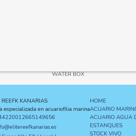
WATER BOX
E REEFK KANARIAS
HOME
 especializada en acuariofilia marina
ACUARIO MARIN
44220012
665149656
ACUARIO AGUA 
ESTANQUES
nfo@elitereefkanarias.es
STOCK VIVO