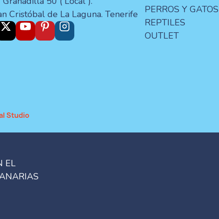
 Granadilla 50 ( Local ).
PERROS Y GATOS
an Cristóbal de La Laguna. Tenerife
REPTILES
OUTLET
al Studio
N EL
CANARIAS