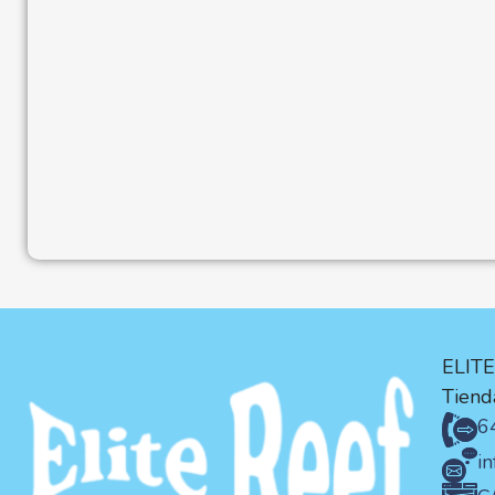
ELIT
Tienda
6
i