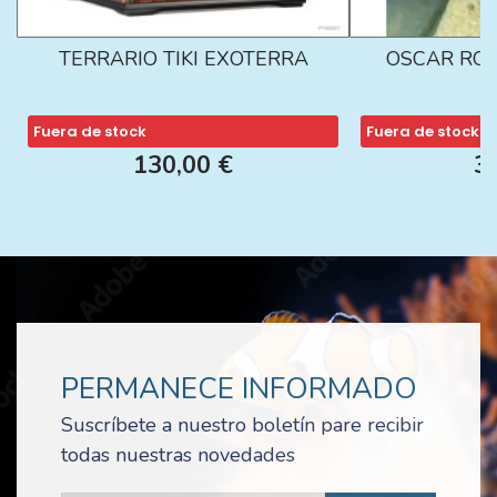
TERRARIO TIKI EXOTERRA
OSCAR ROJ
Fuera de stock
Fuera de stock
130,00 €
3
PERMANECE INFORMADO
Suscríbete a nuestro boletín pare recibir
todas nuestras novedades