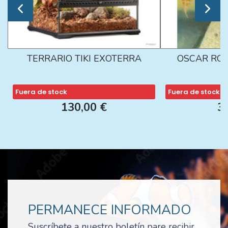
TERRARIO TIKI EXOTERRA
OSCAR ROJ
Fuera de stock
Fuera de stock
130,00 €
3
PERMANECE INFORMADO
Suscríbete a nuestro boletín pare recibir