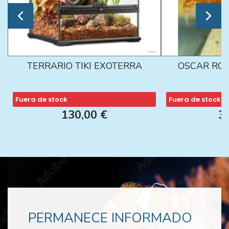
TERRARIO TIKI EXOTERRA
OSCAR ROJ
Fuera de stock
Fuera de stock
130,00 €
3
PERMANECE INFORMADO