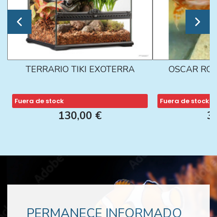
TERRARIO TIKI EXOTERRA
OSCAR ROJ
Fuera de stock
Fuera de stock
130,00 €
3
PERMANECE INFORMADO