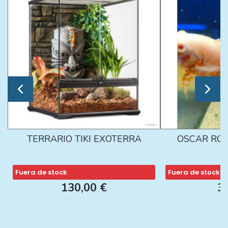
TERRARIO TIKI EXOTERRA
OSCAR ROJ
Fuera de stock
Fuera de stock
130,00 €
3