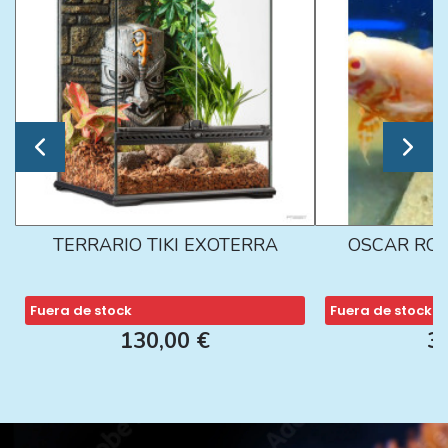
TERRARIO TIKI EXOTERRA
OSCAR ROJ
Fuera de stock
Fuera de stock
130,00 €
3