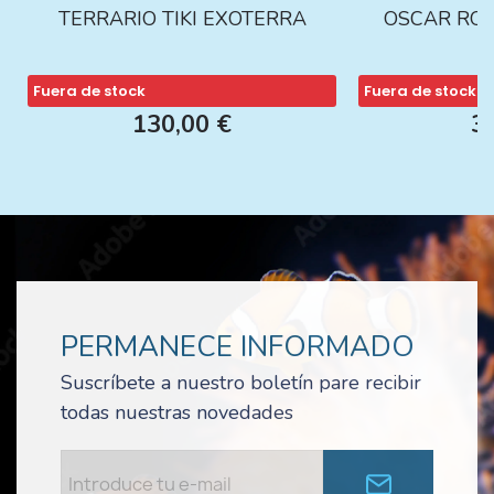
TERRARIO TIKI EXOTERRA
OSCAR ROJ
Fuera de stock
Fuera de stock
130,00 €
3
PERMANECE INFORMADO
Suscríbete a nuestro boletín pare recibir
todas nuestras novedades