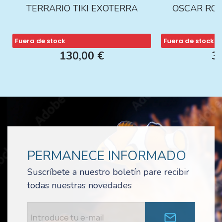
TERRARIO TIKI EXOTERRA
OSCAR ROJ
Fuera de stock
Fuera de stock
130,00 €
3
PERMANECE INFORMADO
Suscríbete a nuestro boletín pare recibir
todas nuestras novedades