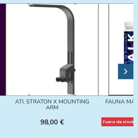
ATI, STRATON X MOUNTING
FAUNA MAR
ARM
98,00 €
Fuera de stock
1