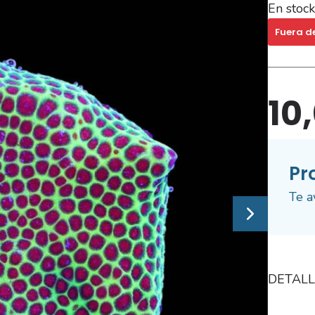
En stock
Fuera d
10
Pr
Te a
DETALL