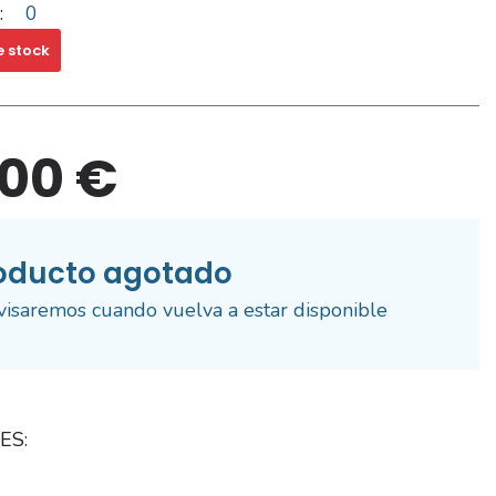
:
0
e stock
,00 €
oducto agotado
visaremos cuando vuelva a estar disponible
ES: