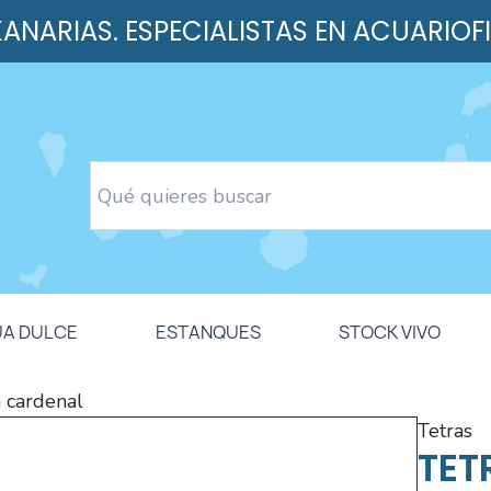
 KANARIAS. ESPECIALISTAS EN ACUARIOF
UA DULCE
ESTANQUES
STOCK VIVO
a cardenal
tetras
TET