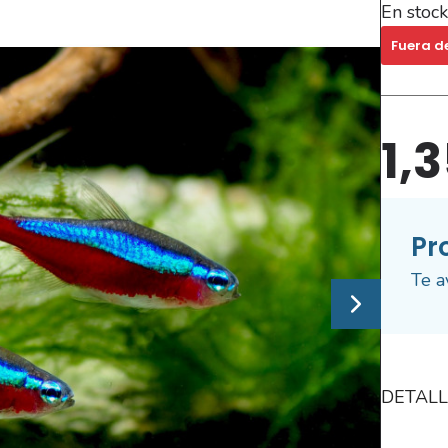
En stock
Fuera d
1,
Pr
Te a
DETALL