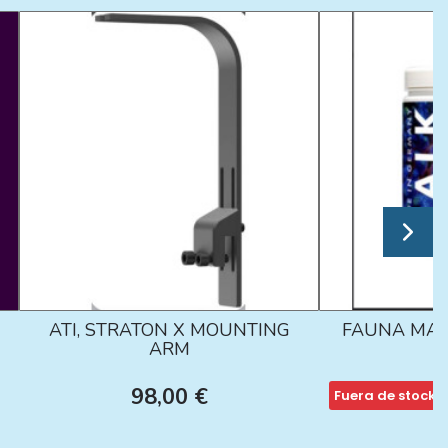
ATI, STRATON X MOUNTING
FAUNA MAR
ARM
98,00 €
Fuera de stock
1