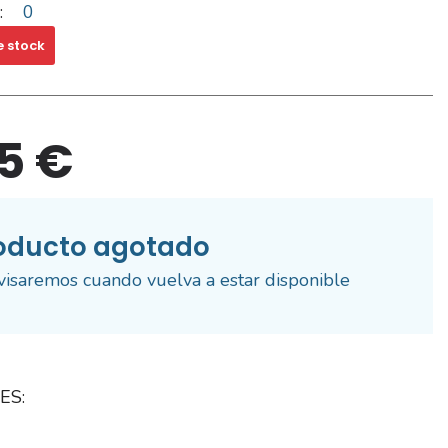
:
0
e stock
35 €
oducto agotado
visaremos cuando vuelva a estar disponible
ES: