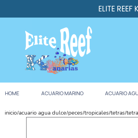
ELITE REEF
HOME
ACUARIO MARINO
ACUARIO AG
inicio
acuario agua dulce
peces
tropicales
tetras
tetr
/
/
/
/
/