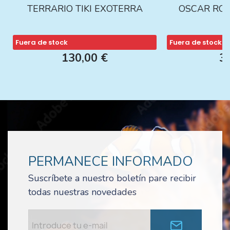
TERRARIO TIKI EXOTERRA
OSCAR ROJ
Fuera de stock
Fuera de stock
130,00 €
3
PERMANECE INFORMADO
Suscríbete a nuestro boletín pare recibir
todas nuestras novedades