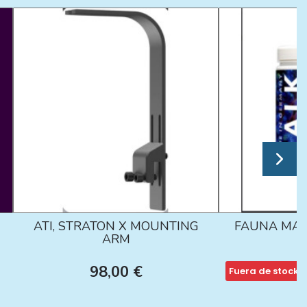
ATI, STRATON X MOUNTING
FAUNA MAR
ARM
98,00 €
Fuera de stock
1