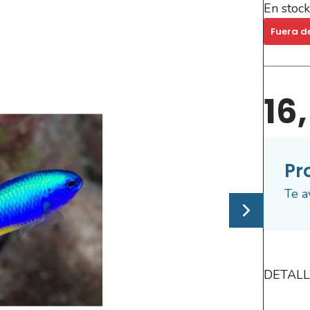
En stock
Fuera d
16
Pr
Te a
DETALL