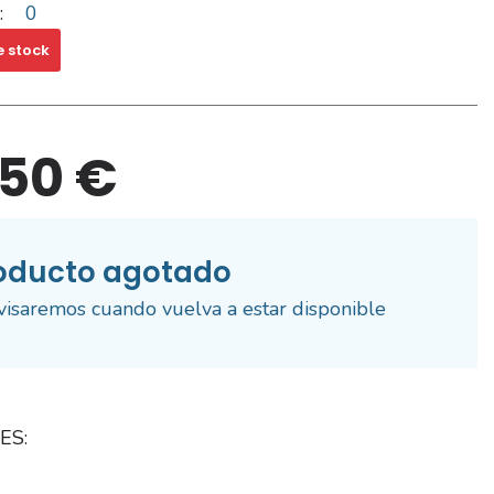
:
0
e stock
,50 €
oducto agotado
visaremos cuando vuelva a estar disponible
ES: