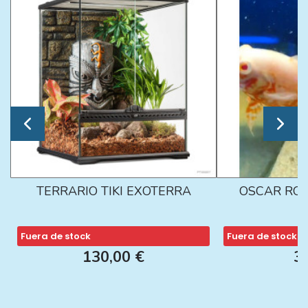
TERRARIO TIKI EXOTERRA
OSCAR ROJ
Fuera de stock
Fuera de stock
130,00 €
3