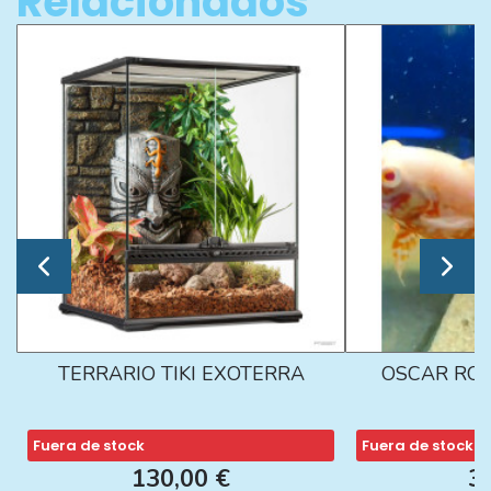
Relacionados
TERRARIO TIKI EXOTERRA
OSCAR ROJ
Fuera de stock
Fuera de stock
130,00 €
3