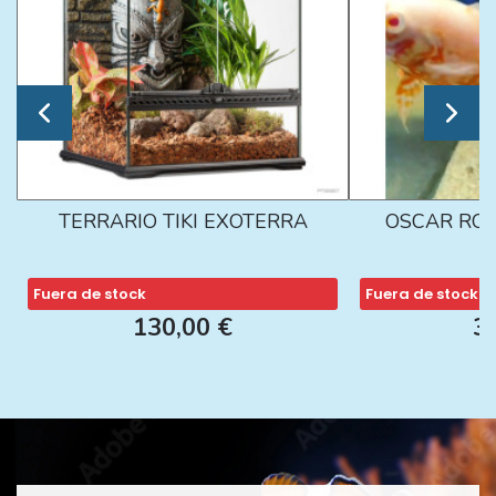
TERRARIO TIKI EXOTERRA
OSCAR ROJ
Fuera de stock
Fuera de stock
130,00 €
3