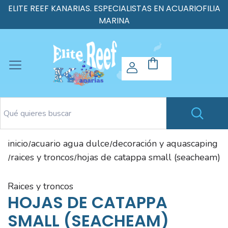
ELITE REEF KANARIAS. ESPECIALISTAS EN ACUARIOFILIA
MARINA
inicio
acuario agua dulce
decoración y aquascaping
/
/
raices y troncos
hojas de catappa small (seacheam)
/
/
raices y troncos
HOJAS DE CATAPPA
SMALL (SEACHEAM)