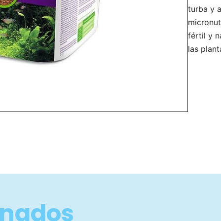
turba y a
micronut
fértil y 
las plant
onados