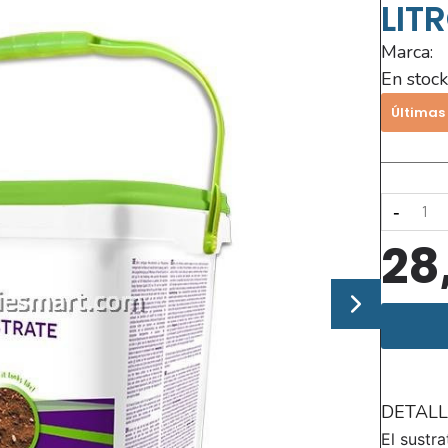
LIT
Marca:
En stock
Últimas
-
28
DETALL
El sustr