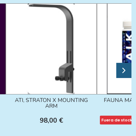
ATI, STRATON X MOUNTING
FAUNA MAR
ARM
98,00 €
Fuera de stock
1