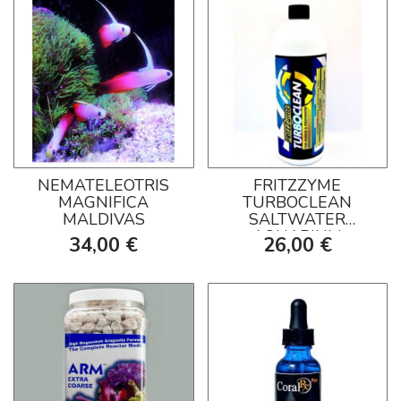
NEMATELEOTRIS
FRITZZYME
MAGNIFICA
TURBOCLEAN
MALDIVAS
SALTWATER
AQUARIUM
34,00 €
26,00 €
CLEANER (DESDE
236 ML A 946 ML)