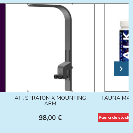
ATI, STRATON X MOUNTING
FAUNA MAR
ARM
98,00 €
Fuera de stock
1