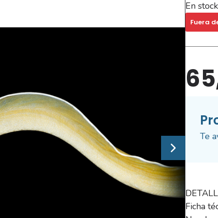
En stock
Fuera d
65
Pr
Te a
DETALL
Ficha té