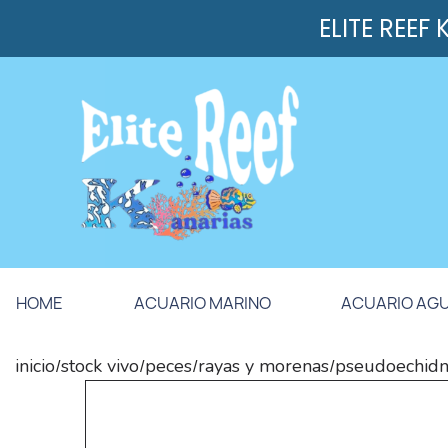
ELITE REEF
HOME
ACUARIO MARINO
ACUARIO AG
inicio
stock vivo
peces
rayas y morenas
pseudoechid
/
/
/
/