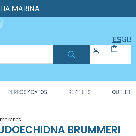
ILIA MARINA
ES
GB
PERROS Y GATOS
REPTILES
OUTLET
y morenas
UDOECHIDNA BRUMMERI