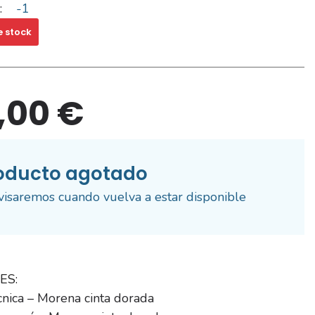
:
-1
e stock
,00 €
oducto agotado
visaremos cuando vuelva a estar disponible
ES:
cnica – Morena cinta dorada