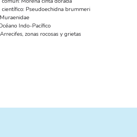
común: Morena cinta dorada
científico: Pseudoechidna brummeri
: Muraenidae
Océano Indo-Pacífico
 Arrecifes, zonas rocosas y grietas