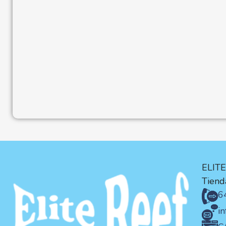
ELIT
Tienda
6
i