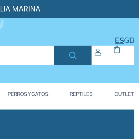
ILIA MARINA
ES
GB
PERROS Y GATOS
REPTILES
OUTLET