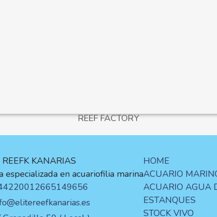
REEF FACTORY
E REEFK KANARIAS
HOME
 especializada en acuariofilia marina
ACUARIO MARIN
44220012
665149656
ACUARIO AGUA 
ESTANQUES
nfo@elitereefkanarias.es
STOCK VIVO