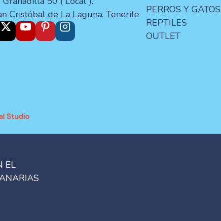
 Granadilla 50 ( Local ).
PERROS Y GATOS
an Cristóbal de La Laguna. Tenerife
REPTILES
OUTLET
al Studio
N EL
CANARIAS