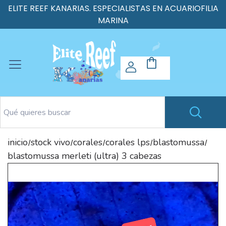
ELITE REEF KANARIAS. ESPECIALISTAS EN ACUARIOFILIA
MARINA
inicio
stock vivo
corales
corales lps
blastomussa
/
/
/
/
/
blastomussa merleti (ultra) 3 cabezas