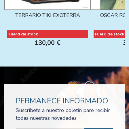
TERRARIO TIKI EXOTERRA
OSCAR ROJ
Fuera de stock
Fuera de stock
130,00 €
3
PERMANECE INFORMADO
Suscríbete a nuestro boletín pare recibir
todas nuestras novedades