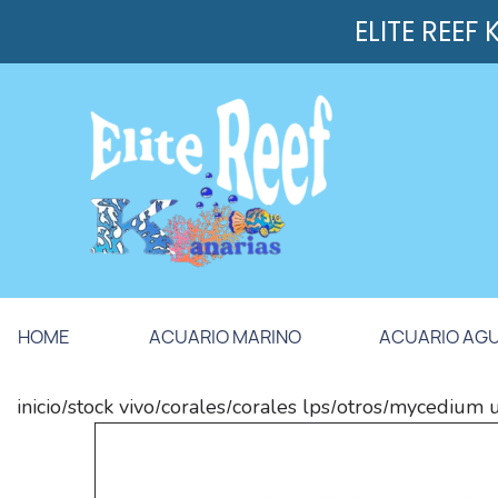
ELITE REEF
HOME
ACUARIO MARINO
ACUARIO AG
inicio
stock vivo
corales
corales lps
otros
mycedium u
/
/
/
/
/