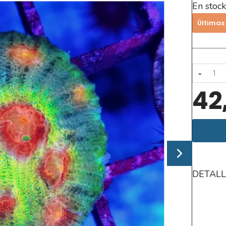
En stock
Últimas
-
42
DETALL