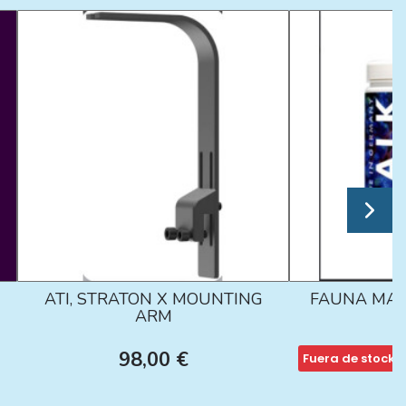
ATI, STRATON X MOUNTING
FAUNA MAR
ARM
98,00 €
Fuera de stock
1