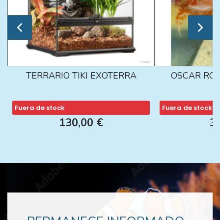
TERRARIO TIKI EXOTERRA
OSCAR ROJ
Fuera de stock
Fuera de stock
130,00 €
3