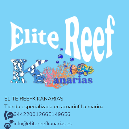
ELITE REEFK KANARIAS
Tienda especializada en acuariofilia marina
644220012
665149656
info@elitereefkanarias.es