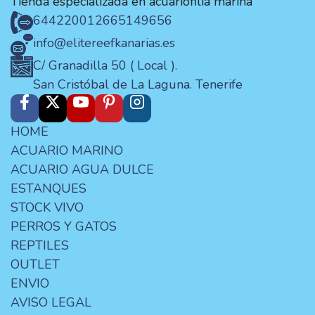
Tienda especializada en acuariofilia marina
644220012
665149656
info@elitereefkanarias.es
C/ Granadilla 50 ( Local ).
San Cristóbal de La Laguna. Tenerife
HOME
ACUARIO MARINO
ACUARIO AGUA DULCE
ESTANQUES
STOCK VIVO
PERROS Y GATOS
REPTILES
OUTLET
ENVIO
AVISO LEGAL