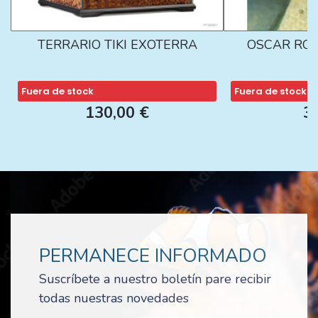
TERRARIO TIKI EXOTERRA
OSCAR ROJ
Fuera de stock
Fuera de stock
130,00 €
3
PERMANECE INFORMADO
Suscríbete a nuestro boletín pare recibir
todas nuestras novedades