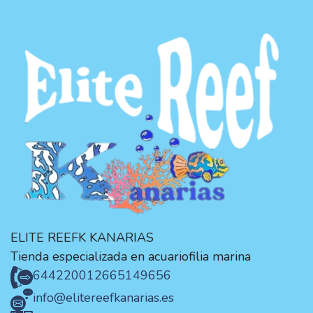
ELITE REEFK KANARIAS
Tienda especializada en acuariofilia marina
644220012
665149656
info@elitereefkanarias.es