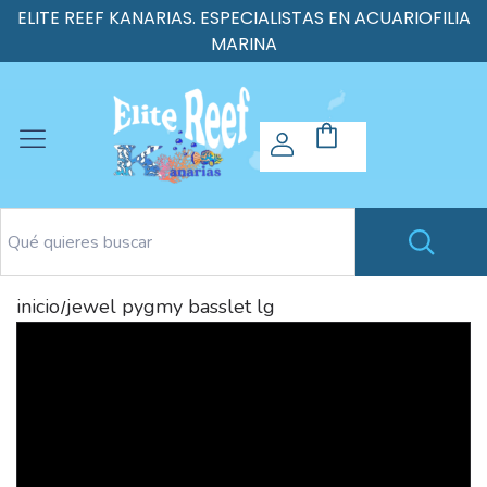
ELITE REEF KANARIAS. ESPECIALISTAS EN ACUARIOFILIA
MARINA
inicio
jewel pygmy basslet lg
/