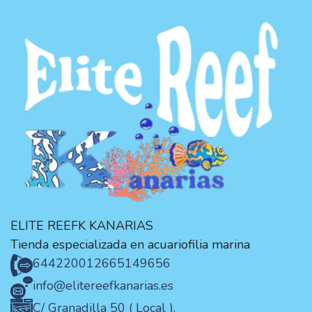
ELITE REEFK KANARIAS
Tienda especializada en acuariofilia marina
644220012
665149656
info@elitereefkanarias.es
C/ Granadilla 50 ( Local ).