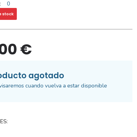
:
0
e stock
,00 €
oducto agotado
visaremos cuando vuelva a estar disponible
ES: