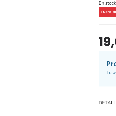
En stock
Fuera d
19
Pr
Te a
DETALL