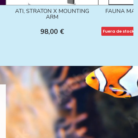
ATI, STRATON X MOUNTING
FAUNA MAR
ARM
98,00 €
Fuera de stock
1