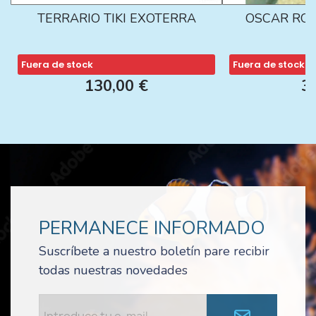
TERRARIO TIKI EXOTERRA
OSCAR ROJ
Fuera de stock
Fuera de stock
130,00 €
3
PERMANECE INFORMADO
Suscríbete a nuestro boletín pare recibir
todas nuestras novedades