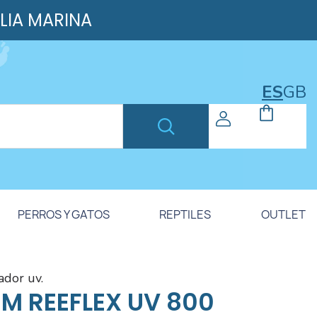
ILIA MARINA
ES
GB
PERROS Y GATOS
REPTILES
OUTLET
zador uv.
IM REEFLEX UV 800