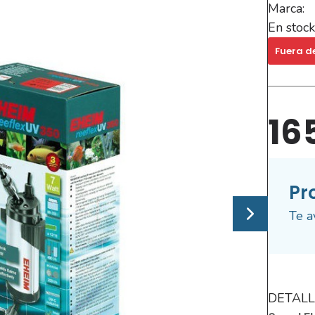
Marca:
En stock
Fuera d
16
Pr
Te a
DETALL