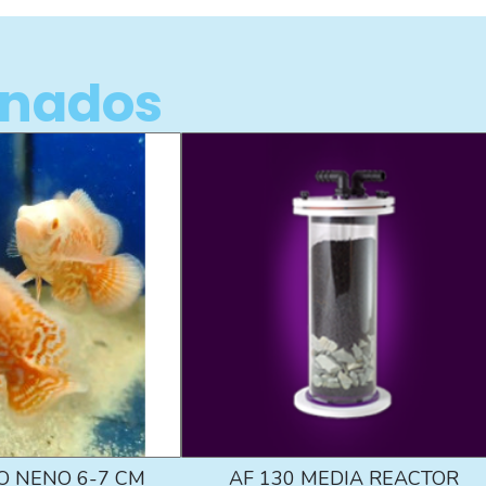
onados
O NENO 6-7 CM
AF 130 MEDIA REACTOR