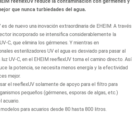
HEIM reeflexUV reduce la contaminación con gérmenes y
mejor que nunca turbiedades del agua.
 es de nuevo una inovación extraordinaria de EHEIM: A través
lector incorporado se intensifica considerablemente la
 UV-C, que elimina los gérmenes. Y mientras en
nales esterilizadores UV el agua es desviado para pasar al
a luz UV-C, en el EHEIM reeflexUV toma el camino directo. Así
uce la potencia, se necesita menos energía y la efectividad
ces mejor.
sar el reeflexUV solamente de apoyo para el filtro para
rganismos pequeños (gérmenes, esporas de algas, etc.)
l acuario.
 modelos para acuarios desde 80 hasta 800 litros.