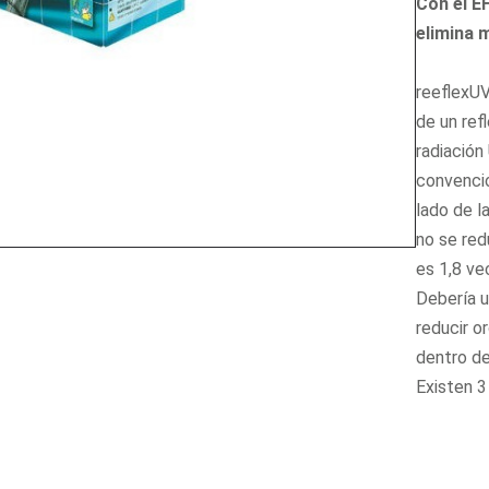
Con el E
elimina 
reeflexUV
de un ref
radiación
convencio
lado de l
no se red
es 1,8 ve
Debería u
reducir o
dentro de
Existen 3