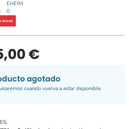
EHEIM
:
0
e stock
5,00 €
oducto agotado
visaremos cuando vuelva a estar disponible
ES: