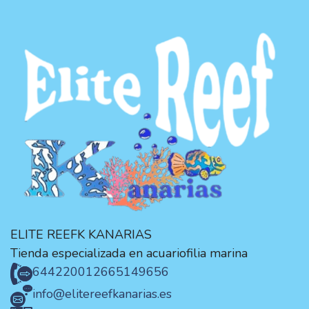
ELITE REEFK KANARIAS
Tienda especializada en acuariofilia marina
644220012
665149656
info@elitereefkanarias.es