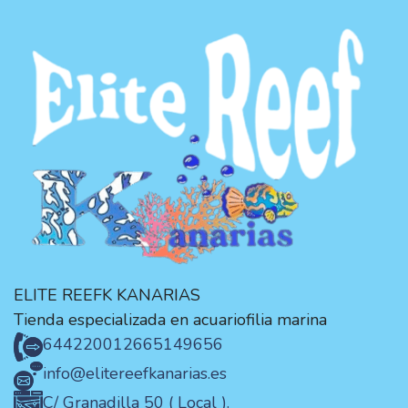
ELITE REEFK KANARIAS
Tienda especializada en acuariofilia marina
644220012
665149656
info@elitereefkanarias.es
C/ Granadilla 50 ( Local ).