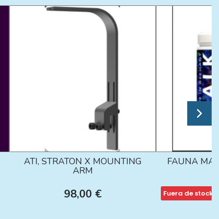
ATI, STRATON X MOUNTING
FAUNA MAR
ARM
98,00 €
Fuera de stock
1