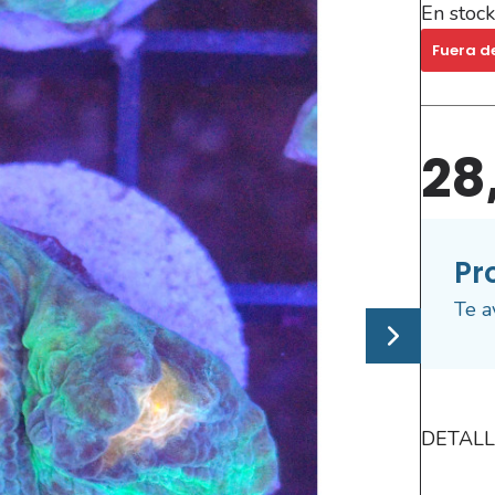
En stock
Fuera d
28
Pr
Te a
DETALL