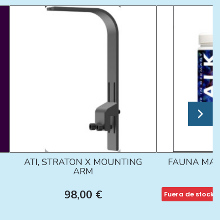
ATI, STRATON X MOUNTING
FAUNA MAR
ARM
98,00 €
Fuera de stock
1