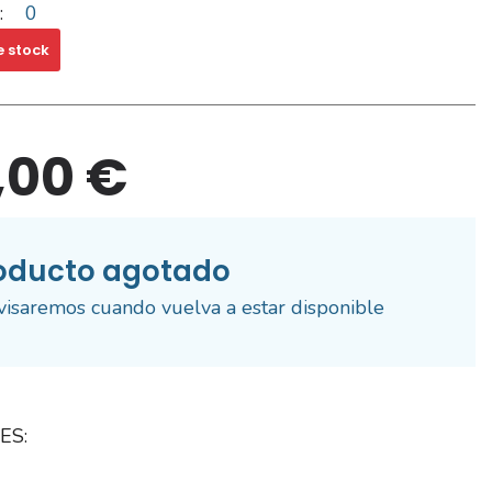
:
0
e stock
,00 €
oducto agotado
visaremos cuando vuelva a estar disponible
ES: