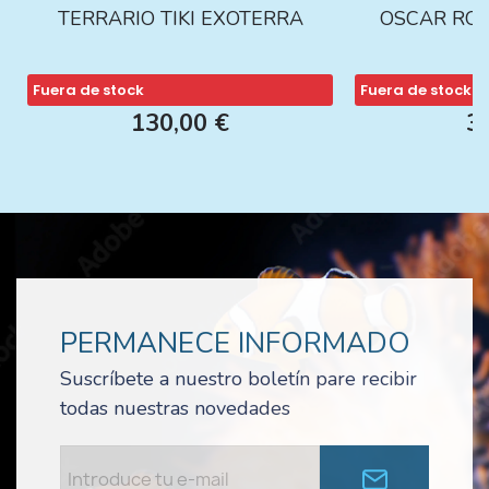
TERRARIO TIKI EXOTERRA
OSCAR ROJ
Fuera de stock
Fuera de stock
130,00 €
3
PERMANECE INFORMADO
Suscríbete a nuestro boletín pare recibir
todas nuestras novedades