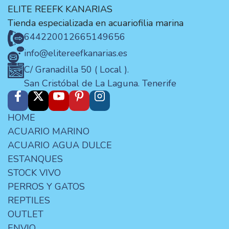
ELITE REEFK KANARIAS
Tienda especializada en acuariofilia marina
644220012
665149656
info@elitereefkanarias.es
C/ Granadilla 50 ( Local ).
San Cristóbal de La Laguna. Tenerife
HOME
ACUARIO MARINO
ACUARIO AGUA DULCE
ESTANQUES
STOCK VIVO
PERROS Y GATOS
REPTILES
OUTLET
ENVIO