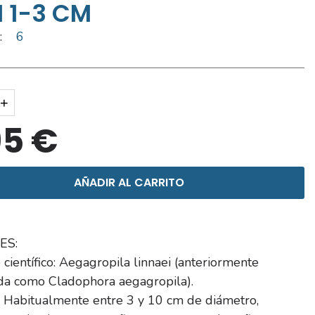
I 1-3 CM
:
6
+
95 €
AÑADIR AL CARRITO
ES:
ientífico: Aegagropila linnaei (anteriormente
ada como Cladophora aegagropila).
 Habitualmente entre 3 y 10 cm de diámetro,