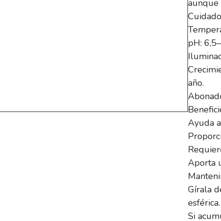
aunque 
Cuidado
Tempera
pH: 6,5–
Iluminac
Crecimi
año.
Abonado:
Benefici
Ayuda a 
Proporci
Requier
Aporta u
Manteni
Gírala 
esférica.
Si acum