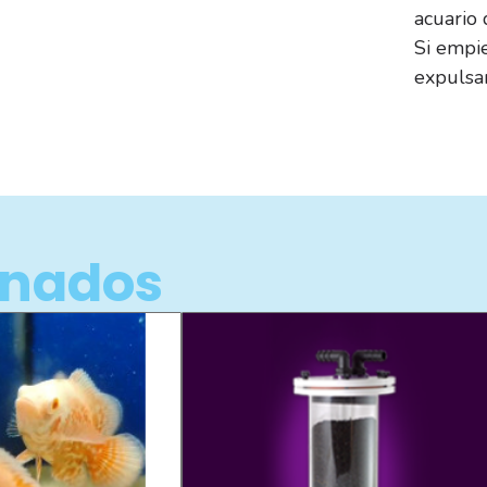
acuario 
Si empie
expulsar
onados