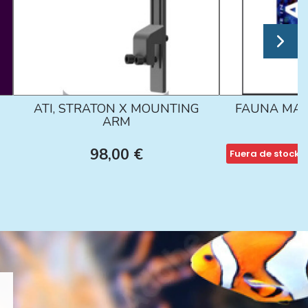
ATI, STRATON X MOUNTING
FAUNA MAR
ARM
98,00 €
Fuera de stock
1