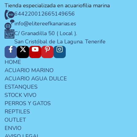
Tienda especializada en acuariofilia marina
644220012
665149656
info@elitereefkanarias.es
C/ Granadilla 50 ( Local ).
San Cristóbal de La Laguna. Tenerife
HOME
ACUARIO MARINO
ACUARIO AGUA DULCE
ESTANQUES
STOCK VIVO
PERROS Y GATOS
REPTILES
OUTLET
ENVIO
AVISO LEGAL