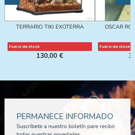
TERRARIO TIKI EXOTERRA
OSCAR ROJ
Fuera de stock
Fuera de stock
130,00 €
3
PERMANECE INFORMADO
Suscríbete a nuestro boletín pare recibir
todas nuestras novedades