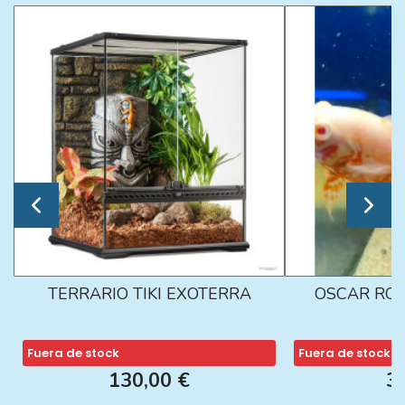
TERRARIO TIKI EXOTERRA
OSCAR ROJ
Fuera de stock
Fuera de stock
130,00 €
3