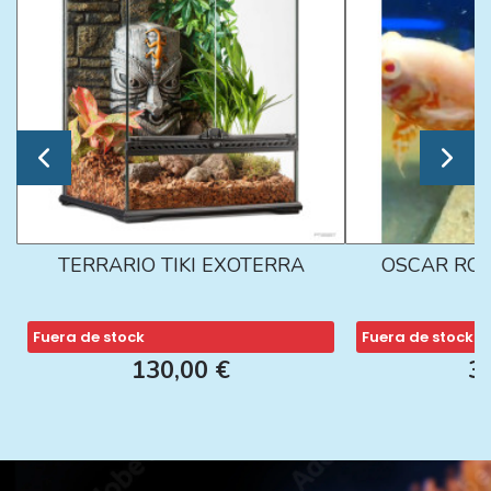
TERRARIO TIKI EXOTERRA
OSCAR ROJ
Fuera de stock
Fuera de stock
130,00 €
3