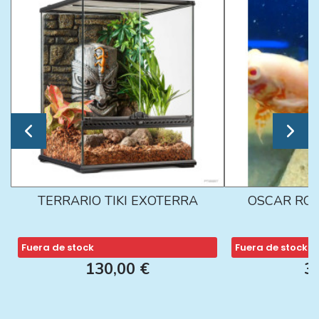
TERRARIO TIKI EXOTERRA
OSCAR ROJ
Fuera de stock
Fuera de stock
130,00 €
3