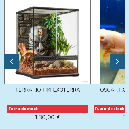
TERRARIO TIKI EXOTERRA
OSCAR ROJ
Fuera de stock
Fuera de stock
130,00 €
3